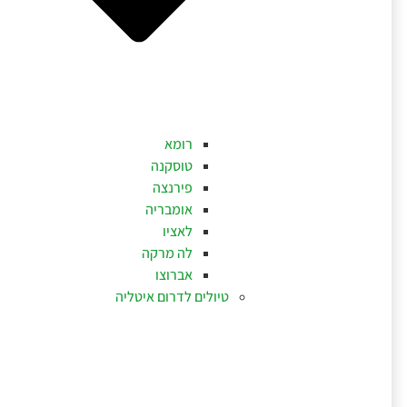
רומא
טוסקנה
פירנצה
אומבריה
לאציו
לה מרקה
אברוצו
טיולים לדרום איטליה