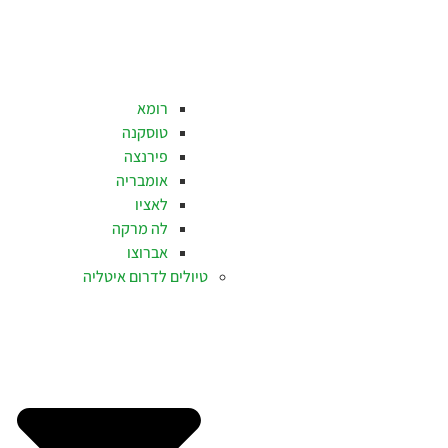
רומא
טוסקנה
פירנצה
אומבריה
לאציו
לה מרקה
אברוצו
טיולים לדרום איטליה