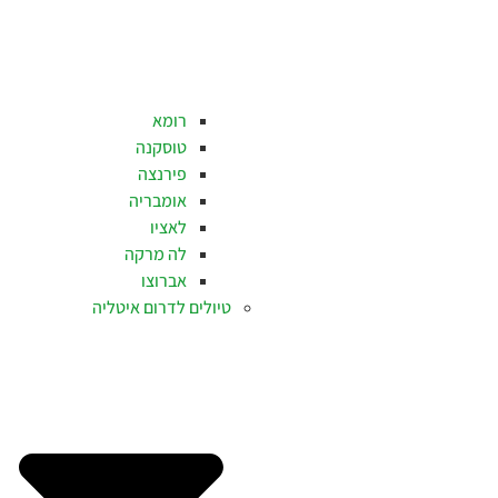
רומא
טוסקנה
פירנצה
אומבריה
לאציו
לה מרקה
אברוצו
טיולים לדרום איטליה