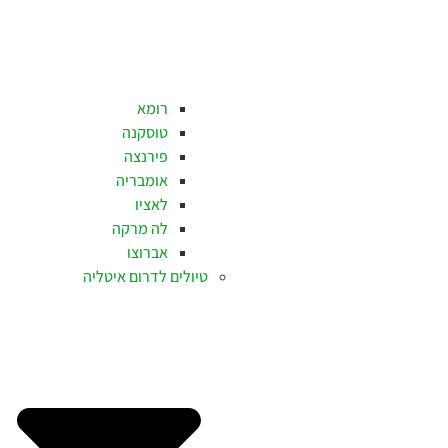
רומא
טוסקנה
פירנצה
אומבריה
לאציו
לה מרקה
אברוצו
טיולים לדרום איטליה