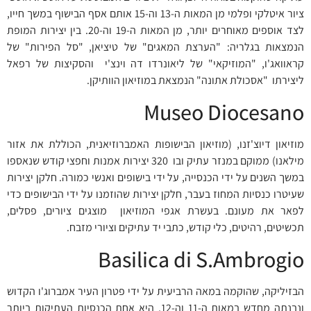
ציור איטלקי ופלמי מן המאות ה-13 וה-15 אותם אסף הבישוף במשך חייו,
לצד אוספים מאוחרים יותר, מן המאות ה-19 וה-20. בין יצירות המופת
הנמצאות בגלריה: "הערצת המאגים" של טיציאן, "סל הפירות" של
קראוואג'ו, "המוזיקאי" של ליאונרדו דה וינצ'י והסקיצות של רפאל
ליצירתו "אסכולת אתונה" הנמצאת במוזיאון הוותיקן.
Museo Diocesano
מוזיאון דיוצ'זנו, (מוזיאון הבישופות האמברוזיאנית, הכוללת את אזור
מילאנו) ממוקם במנזר עתיק ובו 320 יצירות אמנות וחפצי קודש שנאספו
במשך השנים על ידי הכנסייה, על ידי בישופים ואנשי כמורה. חלקן יצירות
שעיטרו כנסיות המחוז בעבר, חלקן יצירות שהוזמנו על ידי הבישופים כדי
לפאר את מעונם. בעשרת אגפי המוזיאון מוצגים ציורים, פסלים,
תכשיטים, רהיטים, כלי קודש, כתבי יד עתיקים וציורי מזבח.
Basilica di S.Ambrogio
הבזיליקה, שהוקמה במאה הרביעית על ידי פטרון העיר אמברוג'ו הקדוש
ונבנתה מחדש במאות ה-11 וה-12, היא אחת הכנסיות העתיקות ביותר