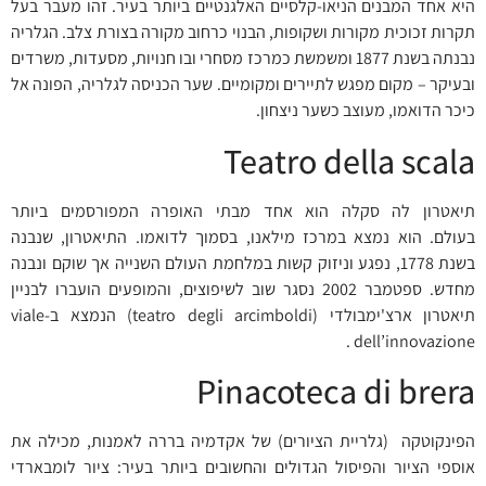
היא אחד המבנים הניאו-קלסיים האלגנטיים ביותר בעיר. זהו מעבר בעל
תקרות זכוכית מקורות ושקופות, הבנוי כרחוב מקורה בצורת צלב. הגלריה
נבנתה בשנת 1877 ומשמשת כמרכז מסחרי ובו חנויות, מסעדות, משרדים
ובעיקר – מקום מפגש לתיירים ומקומיים. שער הכניסה לגלריה, הפונה אל
כיכר הדואמו, מעוצב כשער ניצחון.
Teatro della scala
תיאטרון לה סקלה הוא אחד מבתי האופרה המפורסמים ביותר
בעולם. הוא נמצא במרכז מילאנו, בסמוך לדואמו. התיאטרון, שנבנה
בשנת 1778, נפגע וניזוק קשות במלחמת העולם השנייה אך שוקם ונבנה
מחדש. ספטמבר 2002 נסגר שוב לשיפוצים, והמופעים הועברו לבניין
תיאטרון ארצ'ימבולדי (teatro degli arcimboldi) הנמצא ב-viale
dell’innovazione .
Pinacoteca di brera
הפינקוטקה (גלריית הציורים) של אקדמיה בררה לאמנות, מכילה את
אוספי הציור והפיסול הגדולים והחשובים ביותר בעיר: ציור לומבארדי