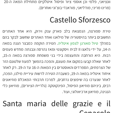
וונציאני, פלמי וכן אוספי ציור ופיסול איטלקיים מתחילת המאה ה-20
(מרינו מריני, מודליאני, מוראנדי בוצ'וני ואחרים).
Castello Sforzesco
טירת ספורצה, הנמצאת בלב פארק ענק וירוק, היא אחד האתרים
החשובים ביותר בהיסטוריה של מילאנו ואחד האתרים שחשוב לבקר בהם
במהלך
טיול מאורגן לצפון איטליה
. הטירה הוקמה כמבצר הגנה במאה
ה-14, על ידי גלאצו II לבית ויסקונטי ומאז נהרסה ונבנתה מחדש פעמים
רבות. היא הורחבה והתעצמה בידי בני משפחת ספורצה במאה ה-15,
לאחר שאלה קבעו במקום את מעונם, והפכה בהמשך למעוז שלטונם הזר
של הצרפתים, הספרדים והאוסטרים בין המאות ה-16 עד ה-19. רק לאחר
איחוד איטליה במאה ה-19, כשעברה הטירה לרשות עיריית מילנו, הפכה,
לאחר שנערכו בה שיפוצים נרחבים, למרכז תרבותי המאכלס מוזיאונים
רבים, ביניהם מוזיאון הפיסול, הפינקוטקה (גלריית הציורים), מוזיאון כלי
הנגינה, מוזיאון ארכיאולוגי, ועוד.
Santa maria delle grazie e il
Cenacolo