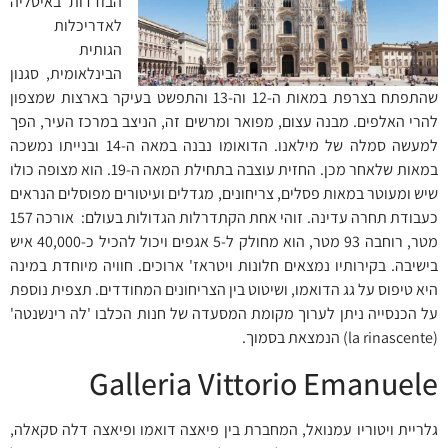
הבודדות באיטליה
לאדריכלות
הגותית
הבינלאומית, סגנון
שהתפתח בצרפת במאות ה-12 וה-13 והתפשט בעיקר בארצות שמצפון
להרי האלפים. מבנה עצום, מפואר ומרשים זה, הניצב במרכז העיר, הפך
למעשה סמלה של מילאנו. הדואומו נבנה במאה ה-14 ובנייתו נמשכה
במאות שלאחר מכן. החזית עוצבה בתחילת המאה ה-19. הוא מצופה כולו
שיש ומעוטר במאות פסלים, צריחונים, מגדלים ועיטורים מפוסלים הנראים
כעבודת תחרה עדינה. זוהי אחת הקתדרלות הגדולות בעולם: אורכה 157
מטר, רוחבה 93 מטר, הוא מחולק ל-5 אגפים ויכול להכיל כ-40,000 איש
בישיבה. בקירותיו נמצאים חלונות ויטראז' ארוכים. חוויה מיוחדת במינה
היא טיפוס על גג הדואמו, ושיטוט בין הצריחונים המחודדים. תצפית נוספת
על הכנסייה ניתן לערוך מקומת המסעדה של חנות הכלבו 'לה רינשנטה'
(la rinascente) הנמצאת בסמוך.
Galleria Vittorio Emanuele
גלריית ויטוריו עמנואל, המחברת בין פיאצה דואמו ופיאצה דלה סקאלה,