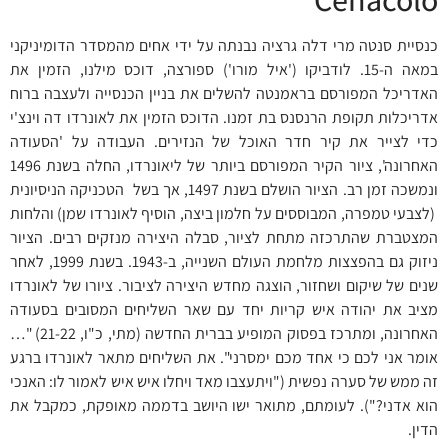
כנסיית סנטה מרי דלה גרציה נבנתה על ידי אחים מהמסדר הדומיניקני
במאה ה-15. לודביקו ('איל מורו') ספורצה, דוכס מילנו, הזמין את
האדריכל המפורסם בראמנטה להשלים את בניין הכנסייה ולעצבה ברוח
אדריכלות תקופת הרנסנס בת זמנו. הדוכס הזמין את לאונרדו דה וינצ'י
כדי לצייר את קיר חדר האוכל של הנזירים. העבודה על 'הסעודה
האחרונה', ציור הקיר המפורסם ביותר של ליאונרדו, החלה בשנת 1496
ונמשכה זמן רב. הציור הושלם בשנת 1497, אך בשל הטכניקה הניסיונית
(לצבעי טמפרה, המבוססים על חלמון ביצה, הוסיף לאונרדו שמן) והלחות
המצטברת שהתרכזה מתחת לציור, סבלה היצירה מנזקים רבים. הציור
ניזוק גם בהפצצות מלחמת העולם השנייה, ב-1943. בשנת 1999, לאחר
שנים של שיקום ושחזור, הוצגה מחדש היצירה לציבור. ציורו של לאונרדו
מציב את יהודה איש קריות יחד עם שאר השליחים המסובים בסעודה
האחרונה, ומתרכז בפסוק המופיע בברית החדשה (מתי, כ"ו, 21-22) "…
אומר אני לכם כי אחד מכם ימסרני". את השליחים מתאר לאונרדו ברגע
זה ממש של סערה נפשית ("ויתעצבו מאד ויחלו איש איש לאמור לו: האנכי
הוא אדני?"). לעומתם, מתואר ישו היושב בדממה מאופקת, כמקבל את
הדין.