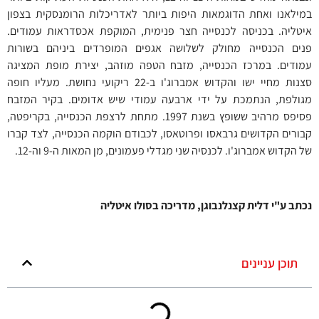
במילאנו ואחת הדוגמאות היפות ביותר לאדריכלות הרומנסקית בצפון
איטליה. בכניסה לכנסייה חצר פנימית, המוקפת אכסדראות עמודים.
פנים הכנסייה מחולק לשלושה אגפים המופרדים ביניהם בשורות
עמודים. במרכז הכנסייה, מזבח הטפה מוזהב, יצירת מופת המציגה
סצנות מחיי ישו והקדוש אמברוג'ו ב-22 ריקועי נחושת. מעליו חופה
מגולפת, הנתמכת על ידי ארבעה עמודי שיש אדומים. בקיר המזבח
פסיפס מרהיב ששופץ בשנת 1997. מתחת לרצפת הכנסייה, בקריפטה,
קבורים הקדושים גרבאסו ופרוטאסו, לכבודם הוקמה הכנסייה, לצד קברו
של הקדוש אמברוג'ו. לכנסיה שני מגדלי פעמונים, מן המאות ה-9 וה-12.
נכתב ע"י דלית קצנלנבוגן, מדריכה בסולו איטליה
תוכן עניינים