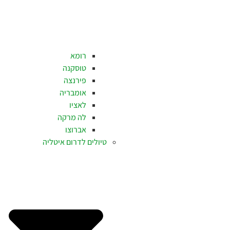
רומא
טוסקנה
פירנצה
אומבריה
לאציו
לה מרקה
אברוצו
טיולים לדרום איטליה