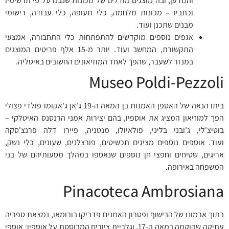
והמדען, ובה מוצגים מודלים של מכונות שנבנו על פי תרשימיו
וכתביו – מכונות מלחמה, כלי תעופה, כלי עבודה, רישומי
מבנים שתכנן ועוד.
אגפים נוספים מוקדשים להתפתחות כלי התחבורה, אמצעי
התקשורת, המחשב ועוד. יותר מ-15 אלף פריטים המוצגים
במנזר לשעבר, שהפך לאחד המוזיאונים החשובים באיטליה.
Museo Poldi-Pezzoli
ביתו הנאה של האספן האמנות בן המאה ה-19 ג'אן ג'אקומו פולדי פצולי
הפך למוזיאון המציג את אוספיו, בהם יצירות אמני הרנסנס האיטלקי –
בוטיצ'לי, ג'ובני בליני, פולאיולו, מנטניה, פיירו דלה פרנצ'סקה
ועוד. אוספים נוספים מציגים תכשיטים, פורצלנים, שעונים, כלי נשק,
אריגים, שטיחים וחפצי חן נוספים שנאספו במהלך מסעותיהם של בני
המשפחה באירופה.
Pinacoteca Ambrosiana
בתוך ארמונו של הבישוף ופטרון האמנים פדריקו בורומאו, נמצאת ספריה
עתיקה שהוקמה במאה ה-17, וגלריית ציורים המבוססת על אוספיו: אוספי