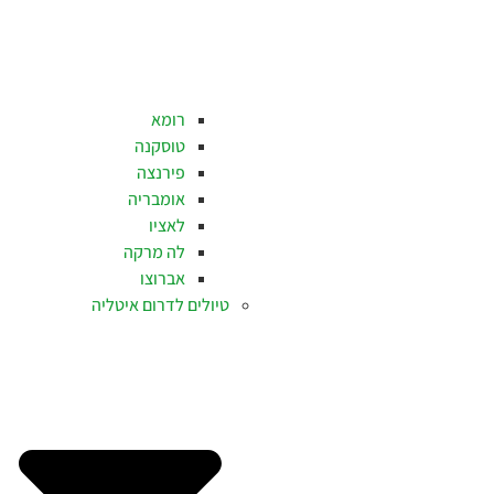
רומא
טוסקנה
פירנצה
אומבריה
לאציו
לה מרקה
אברוצו
טיולים לדרום איטליה