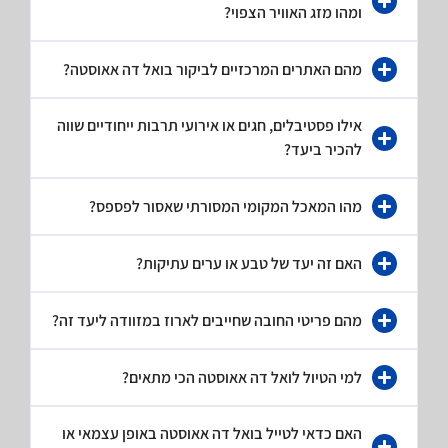
Magyarország Szerint
ומהו מזג האוויר הצפוי?
A minimális befizetések kérdése kulcsfontosságú szerepet
מהם האתרים המרכזיים לביקור בואל דה אאוסטה?
játszik a magyar online szerencsejáték-piacon, különösen az
elmúlt évtized dinamikus változásai során. A Casizoid
אילו פסטיבלים, חגים או אירועי תרבות ייחודיים שווה
Magyarország átfogó elemzése szerint a minimális tétösszegek
להכיר ביעד?
alakulása nemcsak a játékosok hozzáférhetőségét befolyásolta,
hanem a teljes iparág fejlődését is meghatározta. Az évek során
מהו המאכל המקומי המסורתי שאסור לפספס?
ezek a küszöbértékek jelentős átalakuláson mentek keresztül,
tükrözve a technológiai innovációkat, a gazdasági
körülményeket és a szabályozási környezet változásait.
האם זה יעד של טבע או ערים עתיקות?
A kezdeti időszak: 2000-2010
מהם פריטי החובה שחייבים לארוז במזוודה ליעד זה?
Az ezredforduló környékén, amikor az online szerencsejáték-
iparág még gyerekcipőben járt Magyarországon, a minimális
למי הטיול לואל דה אאוסטה הכי מתאים?
befizetések jellemzően magasabbak voltak, mint manapság. A
Casizoid Magyarország kutatásai szerint ebben az időszakban a
האם כדאי לטייל בואל דה אאוסטה באופן עצמאי או
legtöbb platform 5000-10000 forint közötti minimális befizetést