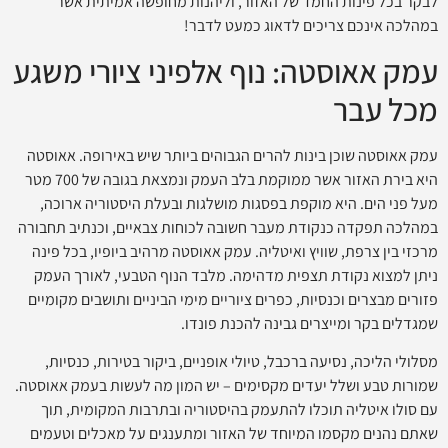
לבקר בכל פינות החמד של האזור, וליהנות מחופשה אמיתית אשר
במהלכה אינכם צריכים לדאוג כמעט לדבר!
עמק אאוסטה: נוף אלפיני ציורי משגע
מכל עבר
עמק אאוסטה שוכן בינות להרים הגבוהים ביותר שיש באירופה. אאוסטה
היא בירת האזור אשר ממוקמת בלב העמק ונמצאת בגובה של 700 מטר
מעל פני הים. היא מוקפת בפסגות מושלגות ובעלת היסטוריה ארוכה,
במהלכה תפקדה כנקודת מעבר חשובה לכוחות צבאיים, וכנתיב תחבורה
מרכזי בין צרפת, שוויץ ואיטליה. עמק אאוסטה מרהיב ביופיו, בכל פינה
ניתן למצוא נקודת תצפית מדהימה. מלבד הנוף הטבעי, לאורך העמק
פזורים מבצרים וכנסיות, כפרים ציוריים מימי הביניים ותושבים מקומיים
שמגדלים בקר ומייצרים גבינה להכנת פונדו.
מסלולי הליכה, נסיעה ברכבל, טיולי אופניים, ביקור בטירות, כנסיות,
שמורות טבע ושלל יעדים מקסימים – יש המון מה לעשות בעמק אאוסטה.
עם סולו איטליה תוכלו להתעמק בהיסטוריה ובתרבות המקומית, תוך
שאתם נהנים מקסמו המיוחד של האזור ומתענגים על מאכלים וטעמים