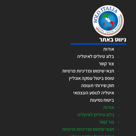
megjelenni az alternatív fizetési módok, amelyek fokozatosan
csökkentették a minimális befizetési összegeket. Az
elektronikus pénztárcák, mint például a Skrill és a Neteller,
forradalmasították a tranzakciók kezelését, lehetővé téve az
alacsonyabb költségű és gyorsabb pénzmozgásokat.
ניווט באתר
2012-2013 környékén a minimális befizetések átlagosan 2000-
אודות
5000 forintra csökkentek a legtöbb platformon. Ez a tendencia
בלוג טיולים לאיטליה
nemcsak a technológiai fejlődésnek volt köszönhető, hanem a
צור קשר
növekvő piaci versenynek is. Ahogy egyre több szolgáltató lépett
תנאי שימוש ומדיניות פרטיות
be a magyar piacra, a játékosokért folytatott küzdelem arra
טופס ביטול עסקה אונליין
ösztönözte az üzemeltetőket, hogy vonzóbb feltételeket
חוק שירותי תעופה
kínáljanak. Ha többet szeretnél megtudni erről az időszakról,
איטליה לנוסע העצמאי
érdemes
Olvass tovább
a Casizoid Magyarország részletes
ביטוח נסיעות
elemzéseiben, amelyek bemutatják a piaci dinamika változásait.
אודות
בלוג טיולים לאיטליה
A szabályozási környezet is stabilabbá vált ebben az
צור קשר
időszakban, bár továbbra is jelentős kihívásokat jelentett az
תנאי שימוש ומדיניות פרטיות
iparág számára. A 2012-es szerencsejáték-törvény módosítása új