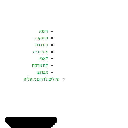
רומא
טוסקנה
פירנצה
אומבריה
לאציו
לה מרקה
אברוצו
טיולים לדרום איטליה