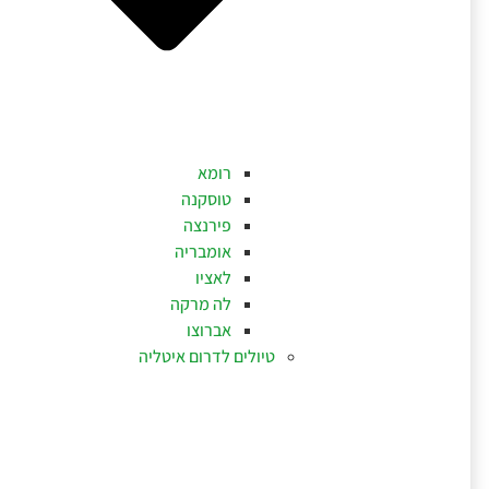
רומא
טוסקנה
פירנצה
אומבריה
לאציו
לה מרקה
אברוצו
טיולים לדרום איטליה