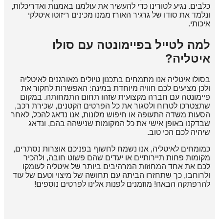
כלבים. נגיע לטורינו כדי להעשיר את עולמנו באמנות ואדריכלות,
ונלמד את סודו של גרגיר האורז ממנו מכינים ריזוטו איטלקי
איכותי.
למה לטייל בפיימונטה עם סולו
איטליה?
בסולו איטליה אנו מתמחים בתכנון טיולים מאורגנים לאיטליה
ולכן מציעים לכם חוויה מיוחדת במינה: האפשרות לחקור את
פיימונטה עם חברה מקצועית שזהו תחום התמחותה. במקום
שתצטרכו לטרוח ולסגור את כל הפרטים הקטנים, שכירת רכב,
הסעות משדה התעופה או חיפוש מלונות, אנו נדאג להכל, לאחר
שבדקנו באופן אישי את כל המקומות שנישהה בהם, ונדאג
שיהיה לכם הכי טוב.
כמומחים לאיטליה, אנו נשמח לחשוף בפניכם אוצרות נסתרים,
מקומות פחות תיירותיים או יעדים שהם פשוט חובה, ולהכיר
לכם את אחד המחוזות המרהיבים ביותר של איטליה לעומקו
ולרוחבו, כך שתחזרו הביתה עם תחושה של מיצוי וטעם של עוד
להרפתקה הבאה! מוזמנים לפנות אלינו לפרטים נוספים!