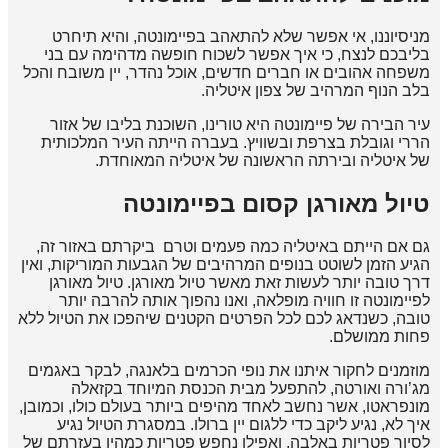
מניסיוננו, אי אפשר שלא להתאהב בפיימונטה, והיא תיחרט
בליבכם לנצח, כי איך אפשר לשכוח חופשה מדהימה עם בני
משפחה אהובים או חברים חדשים, אוכל נהדר, יין משובח והכל
בלב הנוף המרהיב של צפון איטליה.
עיר הבירה של פיימונטה היא טורינו, השוכנת בליבו של אזור
הררי וגובלת בצרפת ובשוויץ. בעברה הייתה העיר המלכותית
של איטליה ובירתה הראשונה של איטליה המאוחדת.
טיול מאורגן קסום בפיימונטה
גם אם הייתם באיטליה כמה פעמים וטרם ביקרתם באזור זה,
הגיע הזמן לשוטט בנופים המרהיבים של הגבעות המוריקות, ואין
דרך טובה יותר לעשות זאת מאשר טיול מאורגן. טיול מאורגן
לפיימונטה זו חוויה מופלאה, ואנו נהפוך אותה להרבה יותר
טובה, כשנדאג לכם לכל הפרטים הקטנים שיהפכו את הטיול ללא
פחות ממושלם.
מוזמנים לחקור איתנו את נופי הכרמים בלאנגה, לבקר באגמים
מג’ורה ואורטה, להתפעל מבית הכנסת המיוחד בקזאלה
מונפראטו, אשר נחשב לאחד מהיפים ביותר בעולם כולו, וכמובן,
איך לא, נגיע ליקב כדי ללגום יין ברולו. במסגרת הטיול נגיע
לסיור פטריות באלבה, ואפילו נחפש פטריות כמהין בעזרתם של