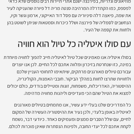
מוזיאונים וגלריות, בפירנצה ישנם אתרי תיירות רבים נוספים שלא כדאי
לפספס, כמו הקתדרלה המרהיבה סנטה מריה דל פיורה שהעניקה לעיר
את שמה, פיאצה דלה סיניוריה עם פסל דוד האייקוני, ארמון וגשר וקיו,
הנחשבים לסמליה של פירנצה ושלל כיכרות וסמטאות שניתן לשוטט בהן
ולחוות את קסמה של העיר.
עם סולו איטליה כל טיול הוא חוויה
בסולו איטליה אנו מאמינים שכל טיול לאיטליה חייב להפוך לחוויה מיוחדת
במינה, כזו שנחרטת בזיכרון ומלווה אתכם לכל החיים. לכן אנו יוצרים
עבורכם טיולים מאורגנים מרתקים, שיתאימו לתחומי העניין שלכם
ולחוויות שתרצו לחוות במהלך הביקור. חובבי האמנות, הקולינריה,
ההיסטוריה, האדריכלות, משפחות, זוגות ומטיילים בודדים, כולם יכולים
למצוא את הטיול שהם הכי מעדיפים וליהנות מחוויה מדהימה.
כל המדריכים שלנו בעלי ידע עשיר, אנו מתמחים בטיולים מאורגנים
לאיטליה באופן בלעדי, ולכן נעיר את ההיסטוריה העשירה של המקום
לחיים, עם שלל הסברים ממצים ומעמיקים כאחד. כיודעי דבר, נשמח
לקחת אתכם לכל יעדי החובה, ולפינות הנסתרות שאינן מוכרות לכולם.