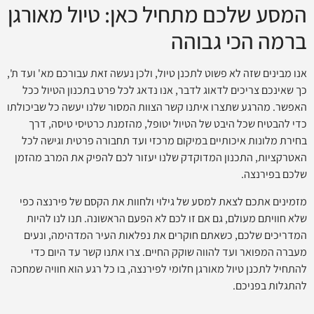
המסע שלכם מתחיל כאן: טיול מאורגן
ברמה הכי גבוהה
אנו מבינים שזה לא פשוט לתכנן טיול, ולכן נעשה זאת עבורכם מא' ועד ת',
כך שאינכם צריכים לדאוג לדבר, אנו נדאג לכל פרט בתכנון הטיול ככל
האפשר. מהרגע שתצרו איתנו קשר הצוות המסור שלנו יעשה כל שביכולתו
כדי להבטיח שכל היבט של הטיול יטופל, מהזמנת כרטיסי טיסה, דרך
בחירת מלונות איכותיים במיקום מרכזי ועד תחבורה פרטית וגישה לכל
האטרקציות, התכנון המדוקדק שלנו יעזור לכם להפיק את המרב מהזמן
שלכם בפירנצה.
מזמינים אתכם לצאת למסע של גילוי ולחוות את הקסם של פירנצה כפי
שלא חוויתם מעולם, גם אם זו לכם לא הפעם הראשונה. תנו לנו להיות
המדריכים שלכם, כשאתם חוקרים את נפלאות העיר המדהימה, ונעים
מעברה המפואר ועד להווה שוקק החיים. צרו אתנו קשר עד היום כדי
להתחיל לתכנן טיול מאורגן חלומי לפירנצה, בו כל רגע הוא חוויה שמחכה
להתגלות בפניכם.