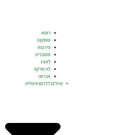
רומא
טוסקנה
פירנצה
אומבריה
לאציו
לה מרקה
אברוצו
טיולים לדרום איטליה