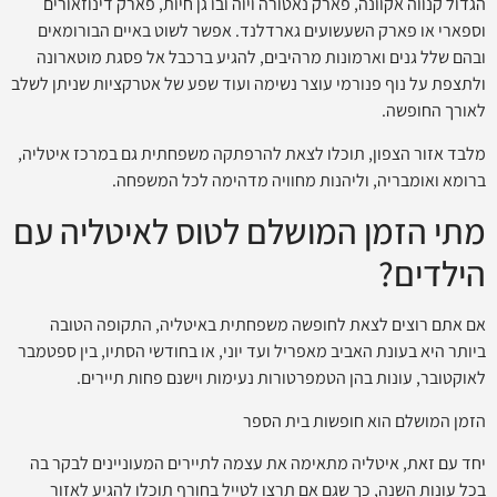
הגדול קנווה אקוונה, פארק נאטורה ויוה ובו גן חיות, פארק דינוזאורים
וספארי או פארק השעשועים גארדלנד. אפשר לשוט באיים הבורומאים
ובהם שלל גנים וארמונות מרהיבים, להגיע ברכבל אל פסגת מוטארונה
ולתצפת על נוף פנורמי עוצר נשימה ועוד שפע של אטרקציות שניתן לשלב
לאורך החופשה.
מלבד אזור הצפון, תוכלו לצאת להרפתקה משפחתית גם במרכז איטליה,
ברומא ואומבריה, וליהנות מחוויה מדהימה לכל המשפחה.
מתי הזמן המושלם לטוס לאיטליה עם
הילדים?
אם אתם רוצים לצאת לחופשה משפחתית באיטליה, התקופה הטובה
ביותר היא בעונת האביב מאפריל ועד יוני, או בחודשי הסתיו, בין ספטמבר
לאוקטובר, עונות בהן הטמפרטורות נעימות וישנם פחות תיירים.
הזמן המושלם הוא חופשות בית הספר
יחד עם זאת, איטליה מתאימה את עצמה לתיירים המעוניינים לבקר בה
בכל עונות השנה, כך שגם אם תרצו לטייל בחורף תוכלו להגיע לאזור