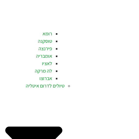
רומא
טוסקנה
פירנצה
אומבריה
לאציו
לה מרקה
אברוצו
טיולים לדרום איטליה