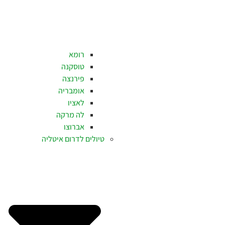
רומא
טוסקנה
פירנצה
אומבריה
לאציו
לה מרקה
אברוצו
טיולים לדרום איטליה