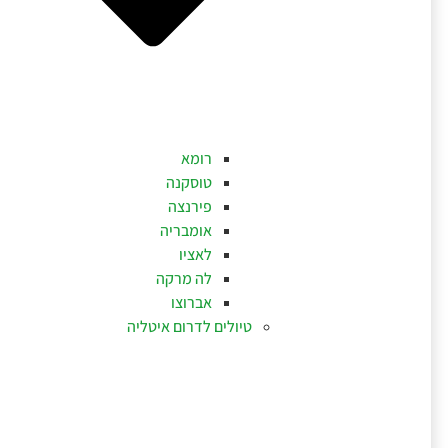
רומא
טוסקנה
פירנצה
אומבריה
לאציו
לה מרקה
אברוצו
טיולים לדרום איטליה