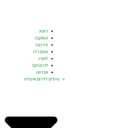
רומא
טוסקנה
פירנצה
אומבריה
לאציו
לה מרקה
אברוצו
טיולים לדרום איטליה