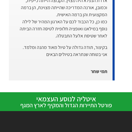
אדרת הנפלא היה מצוין. הקבוצה הייתה כייפית,
וכמובן, אורנה המדריכה שהייתה מצוינת, הן ברמה
המקצועית והן ברמה האישית.
כמו כן, כל הכבוד לכם על הארגון המהיר של לילה
נוסף במילאנו ואופציה חלופית לטיסה חזרה הביתה
לאחר שטיסת אלעל התבטלה.
בקיצור, תודה גדולה על טיול מאוד מהנה ומלמד.
אני בטוחה שנתראה בטיולים הבאים
תמי שחר
איטליה לנוסע העצמאי
פורטל התיירות הגדול והמקיף לארץ המגף