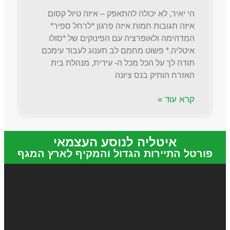
הי יאיר, לא יכולה להתאפק – איזה טיול קסום
איזה תגובות חמות איזה פרגון *לרחל ספיר*
המדהימה ולאופרציה עם הפינוקים של *סולו
איטליה.* פשוט מחמם לב תענוג לעבוד עימכם
תודה לך על הכל מכל ה- עידית, מנהלת בית
האזרח הותיק בנס ציונה
קרא עוד »
איטליה לנוסע העצמאי
פורטל התיירות הגדול והמקיף לארץ המגף