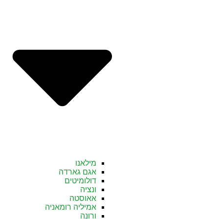
מילאנו
אגם גארדה
דולומיטים
ונציה
אאוסטה
אמיליה רומאניה
ורונה