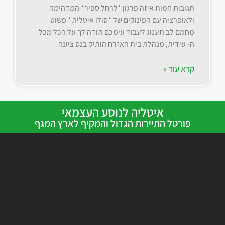
תגובות חמות איזה פרגון *לרחל ספיר* המדהימה
ולאופרציה עם הפינוקים של *סולו איטליה.* פשוט
מחמם לב תענוג לעבוד עימכם תודה לך על הכל מכל
ה- עידית, מנהלת בית האזרח הותיק בנס ציונה
קרא עוד »
איטליה לנוסע העצמאי
פורטל התיירות הגדול והמקיף לארץ המגף