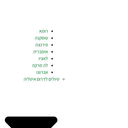
רומא
טוסקנה
פירנצה
אומבריה
לאציו
לה מרקה
אברוצו
טיולים לדרום איטליה