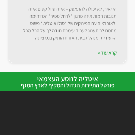
הי יאיר, לא יכולה להתאפק – איזה טיול קסום איזה
תגובות חמות איזה פרגון *לרחל ספיר* המדהימה
ולאופרציה עם הפינוקים של *סולו איטליה.* פשוט
מחמם לב תענוג לעבוד עימכם תודה לך על הכל מכל
ה- עידית, מנהלת בית האזרח הותיק בנס ציונה
קרא עוד »
איטליה לנוסע העצמאי
פורטל התיירות הגדול והמקיף לארץ המגף