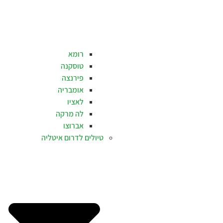
רומא
טוסקנה
פירנצה
אומבריה
לאציו
לה מרקה
אברוצו
טיולים לדרום איטליה