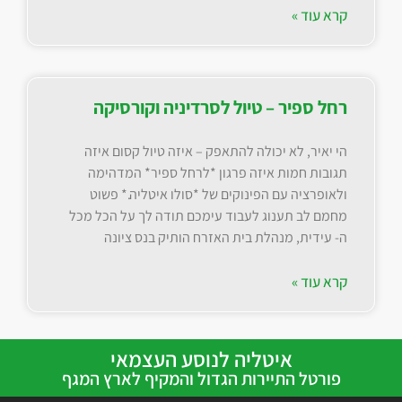
קרא עוד »
רחל ספיר – טיול לסרדיניה וקורסיקה
הי יאיר, לא יכולה להתאפק – איזה טיול קסום איזה
תגובות חמות איזה פרגון *לרחל ספיר* המדהימה
ולאופרציה עם הפינוקים של *סולו איטליה.* פשוט
מחמם לב תענוג לעבוד עימכם תודה לך על הכל מכל
ה- עידית, מנהלת בית האזרח הותיק בנס ציונה
קרא עוד »
איטליה לנוסע העצמאי
פורטל התיירות הגדול והמקיף לארץ המגף