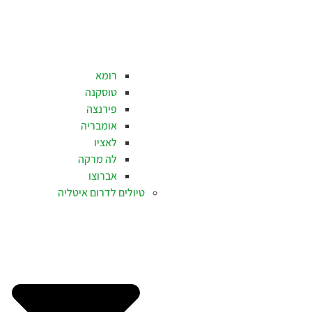
רומא
טוסקנה
פירנצה
אומבריה
לאציו
לה מרקה
אברוצו
טיולים לדרום איטליה