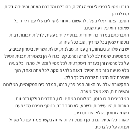
חזרנו מטיול בפריולי ונציה ג'וליה, בהובלת והדרכת האחת והיחידה-דלית
קצנלנבוגן.
הפעם הצטרף אלי בעלי, לראשונה, אחרי 6 טיולים שלי עם דלית. כל
שאומר הוא על דעת שנינו.
התברכתם במדריכה ייחודית. בנוסף ליידע עשיר, לדלית תכונות רבות
נוספות שאין בכל מדריך, טוב ככל שיהיה.
יש בה שלווה, נינוחות, חן, ענווה, סבלנות, יכולת השריית ביטחון סביבה,
אמפטיות, שימת לב לכל פרט ופרט, קטן כגדול- הן בשמירת תכנית הטיול
על כל פרטיה והן בעזרה דיסקרטית לכל מטייל ומטייל. פתרון כל בעיה
בלא פגיעה בזרימת הטיול. דאגה בלתי פוסקת לכל אחת ואחד, תוך
שמירת לוח הזמנים שזרם כל כך חלק.
התקשורת שלה עם הצוות הפריפרי, הנהג, המדריכים המקומיים, המלונות
והשירותים, היא מעל ומעבר.
המדריכים חיכו בזמן, במלונות המתינו לנו, החדרים חולקו בזריזות,
הארוחות היו עשירות ובשפע, לא חסר דבר. בנוסף צופרנו מדי פעם
בשתיה ותוסף, שלא היו בתכנית.
לאורך כל הטיול, גם בזמן הפנוי, דלית הייתה בקשר צמוד עם כל מטייל
וענתה על כל צרכיו.