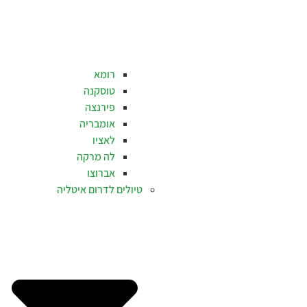
רומא
טוסקנה
פירנצה
אומבריה
לאציו
לה מרקה
אברוצו
טיולים לדרום איטליה