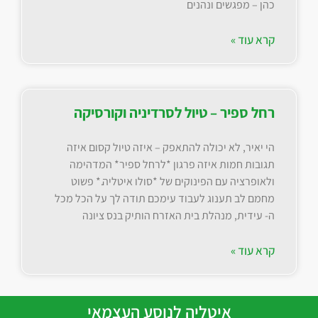
כהן – מפגשים ונהנים
קרא עוד »
רחל ספיר – טיול לסרדיניה וקורסיקה
הי יאיר, לא יכולה להתאפק – איזה טיול קסום איזה
תגובות חמות איזה פרגון *לרחל ספיר* המדהימה
ולאופרציה עם הפינוקים של *סולו איטליה.* פשוט
מחמם לב תענוג לעבוד עימכם תודה לך על הכל מכל
ה- עידית, מנהלת בית האזרח הותיק בנס ציונה
קרא עוד »
איטליה לנוסע העצמאי