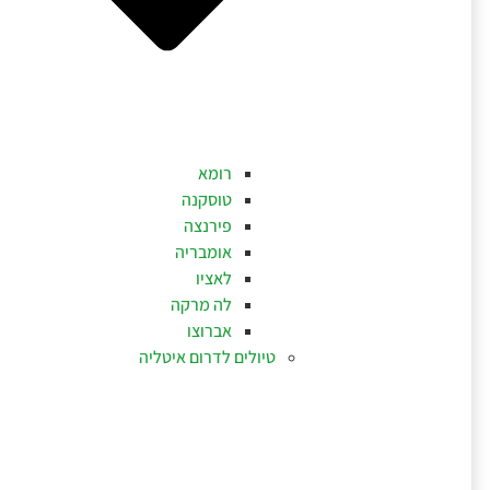
רומא
טוסקנה
פירנצה
אומבריה
לאציו
לה מרקה
אברוצו
טיולים לדרום איטליה