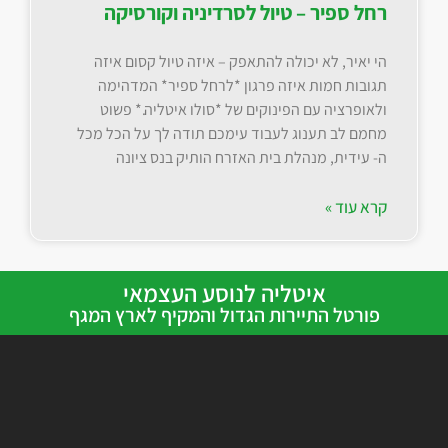
רחל ספיר – טיול לסרדיניה וקורסיקה
הי יאיר, לא יכולה להתאפק – איזה טיול קסום איזה
תגובות חמות איזה פרגון *לרחל ספיר* המדהימה
ולאופרציה עם הפינוקים של *סולו איטליה.* פשוט
מחמם לב תענוג לעבוד עימכם תודה לך על הכל מכל
ה- עידית, מנהלת בית האזרח הותיק בנס ציונה
קרא עוד »
איטליה לנוסע העצמאי
פורטל התיירות הגדול והמקיף לארץ המגף