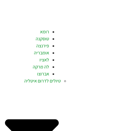
רומא
טוסקנה
פירנצה
אומבריה
לאציו
לה מרקה
אברוצו
טיולים לדרום איטליה