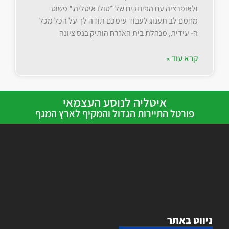
ולאופרציה עם הפינוקים של *סולו איטליה.* פשוט
מחמם לב תענוג לעבוד עימכם תודה לך על הכל מכל
ה- עידית, מנהלת בית האזרח הותיק בנס ציונה
קרא עוד »
איטליה לנוסע העצמאי
פורטל התיירות הגדול והמקיף לארץ המגף
ניווט באתר