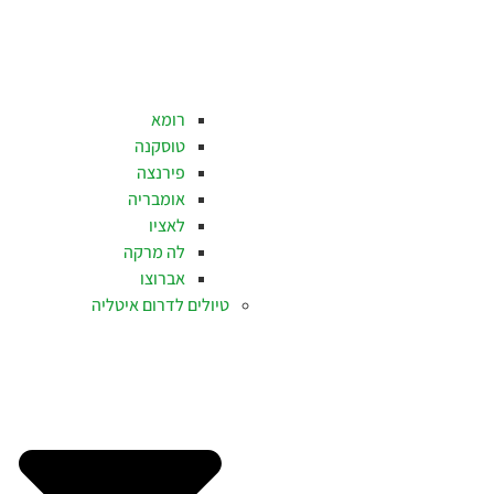
רומא
טוסקנה
פירנצה
אומבריה
לאציו
לה מרקה
אברוצו
טיולים לדרום איטליה