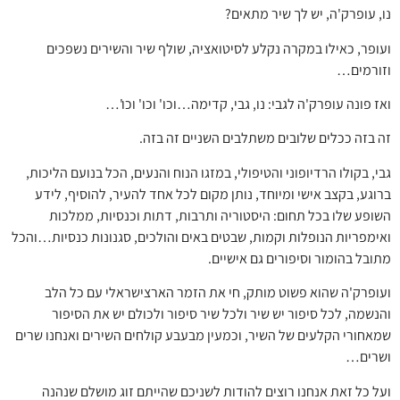
נו, עופרק'ה, יש לך שיר מתאים?
ועופר, כאילו במקרה נקלע לסיטואציה, שולף שיר והשירים נשפכים
וזורמים…
ואז פונה עופרק'ה לגבי: נו, גבי, קדימה…וכו' וכו' וכו'…
זה בזה ככלים שלובים משתלבים השניים זה בזה.
גבי, בקולו הרדיופוני והטיפולי, במזגו הנוח והנעים, הכל בנועם הליכות,
ברוגע, בקצב אישי ומיוחד, נותן מקום לכל אחד להעיר, להוסיף, לידע
השופע שלו בכל תחום: היסטוריה ותרבות, דתות וכנסיות, ממלכות
ואימפריות הנופלות וקמות, שבטים באים והולכים, סגנונות כנסיות…והכל
מתובל בהומור וסיפורים גם אישיים.
ועופרק'ה שהוא פשוט מותק, חי את הזמר הארצישראלי עם כל הלב
והנשמה, לכל סיפור יש שיר ולכל שיר סיפור ולכולם יש את הסיפור
שמאחורי הקלעים של השיר, וכמעין מבעבע קולחים השירים ואנחנו שרים
ושרים…
ועל כל זאת אנחנו רוצים להודות לשניכם שהייתם זוג מושלם שנהנה