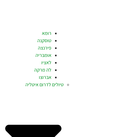
רומא
טוסקנה
פירנצה
אומבריה
לאציו
לה מרקה
אברוצו
טיולים לדרום איטליה