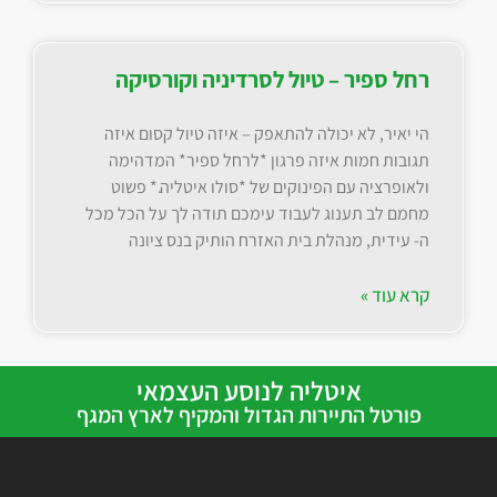
רחל ספיר – טיול לסרדיניה וקורסיקה
הי יאיר, לא יכולה להתאפק – איזה טיול קסום איזה
תגובות חמות איזה פרגון *לרחל ספיר* המדהימה
ולאופרציה עם הפינוקים של *סולו איטליה.* פשוט
מחמם לב תענוג לעבוד עימכם תודה לך על הכל מכל
ה- עידית, מנהלת בית האזרח הותיק בנס ציונה
קרא עוד »
איטליה לנוסע העצמאי
פורטל התיירות הגדול והמקיף לארץ המגף