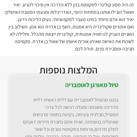
זה היה מסע קולינרי למקומות בהן ללא הדרכה אין סיכוי להגיע. יאיר
ושאול הובילו אותנו במחוזות היופי, האדריכלות ומנעמי המטבח האיטלקי.
יאיר הוא אדם מיוחד במינו מעבר למקצועיותי. נעים הליכות וידען.
ואם אומרים שקולינריה היא אמנות, השף בן אדרת הוא אמן. השילוב בין
השניים העניק לנו חוויה אמנותית, קולינרית ייצאת מהכלל. וחלילה לא
לשכוח את האישה שאיתו אורית אישתו של שאול בן אדרת. מקסימה
חביבה ומסבירת פנים. תודה לכם
המלצות נוספות
טיול מאורגן לאומבריה
נהננו מהטיול לאומברייה עם דלית ראשית דלית
מדריכה משכמה ומעלה רגישה לכל צרכי
המטייל,סבלנית ונעימה, בקיעה בחומר מרגישים
שאיטליה בנשמתה. שנית אתם כחברת תיירות דאגתם
למלון מדהים,ארוחות במקומות טובים וכל שאר
השרותים. ועל כך תודתנו תודה. בברכה, עליזה וחזי