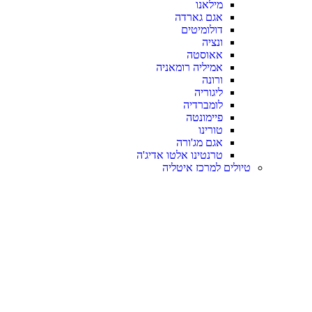
מילאנו
אגם גארדה
דולומיטים
ונציה
אאוסטה
אמיליה רומאניה
ורונה
ליגוריה
לומברדיה
פיימונטה
טורינו
אגם מג'ורה
טרנטינו אלטו אדיג'ה
טיולים למרכז איטליה