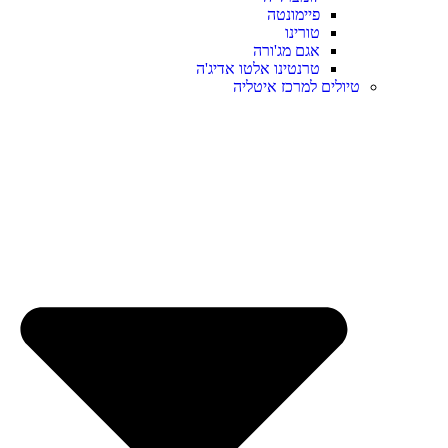
פיימונטה
טורינו
אגם מג'ורה
טרנטינו אלטו אדיג'ה
טיולים למרכז איטליה