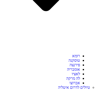
רומא
טוסקנה
פירנצה
אומבריה
לאציו
לה מרקה
אברוצו
טיולים לדרום איטליה