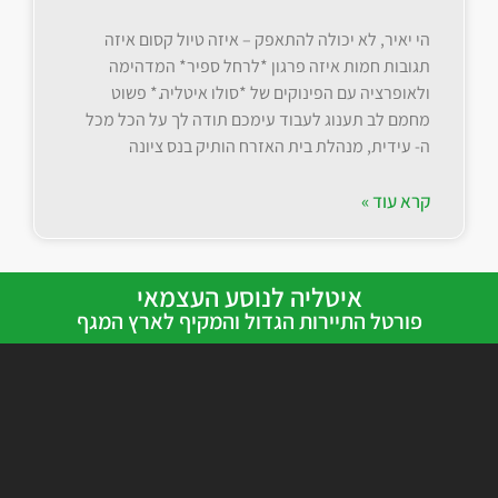
הי יאיר, לא יכולה להתאפק – איזה טיול קסום איזה
תגובות חמות איזה פרגון *לרחל ספיר* המדהימה
ולאופרציה עם הפינוקים של *סולו איטליה.* פשוט
מחמם לב תענוג לעבוד עימכם תודה לך על הכל מכל
ה- עידית, מנהלת בית האזרח הותיק בנס ציונה
קרא עוד »
איטליה לנוסע העצמאי
פורטל התיירות הגדול והמקיף לארץ המגף