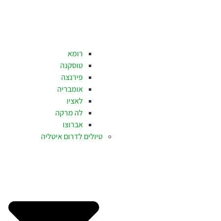
רומא
טוסקנה
פירנצה
אומבריה
לאציו
לה מרקה
אברוצו
טיולים לדרום איטליה