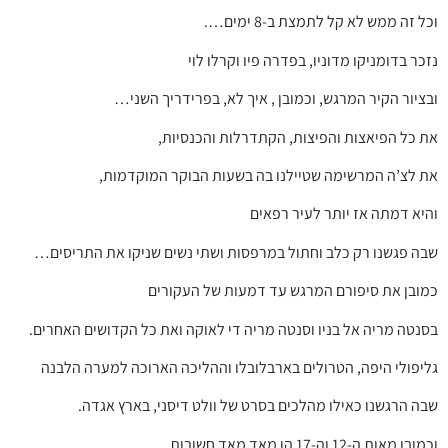
וכל זה ממש לא קל לתמצת ב-8 ימים….
נזכר בדומניקו מדוניו, בפדרה פיו וקרלו לוי
ובציור הקיר המרגש, וכמובן , איך לא, בפרידריך השני…
את כל הפיאצות והפיצות, הקתדרלות והכנסיות,
את לצ’ה המרשימה שטיילנו בה בשעות הבוקר המוקדמות,
והיא דמתה אז יותר לעיר רפאים
שבה פגשנו רק כלב וחתול במרפסות ושתי נשים שניקו את התריסים…
כמובן את סיפורם המרגש עד דמעות של העקורים
בסנטה מריה אל בניו וסנטה מריה די לאוקה ואת כל הקדושים האחרים.
גליפולי היפה, הטרולים בארבלובלו וההליכה הארוכה למערה הלבנה
שבה הרגשנו כאילו מהלכים בסרט של וולט דיסני, בארץ אגדה.
וכמובן מאות ה-12 וה-17 הן מאד מאד חשובות