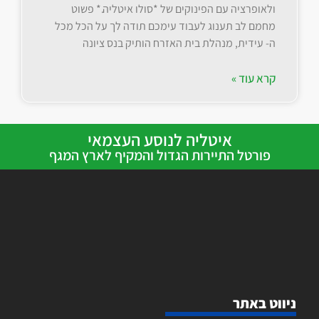
ולאופרציה עם הפינוקים של *סולו איטליה.* פשוט
מחמם לב תענוג לעבוד עימכם תודה לך על הכל מכל
ה- עידית, מנהלת בית האזרח הותיק בנס ציונה
קרא עוד »
איטליה לנוסע העצמאי
פורטל התיירות הגדול והמקיף לארץ המגף
ניווט באתר