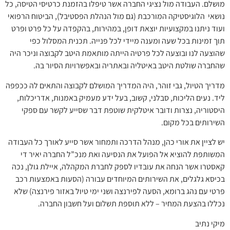
מושלם. העבודה מול נציגי החברה אשר טיפלו בהזמנת כרטיסי הטיסה, כל
נושאי הלוגיסטיקה המורכבת (גם מול הנהלת הפסטיבל), הביטוח הרפואי
ועוד ניתנו במקצועיות יוצאת דופן, במהירות, בהקפדה על כל פרט ופרט
תוך זמינות בכל שעה ומענה מיידי לכל פנייה. תכנית המסלול כפי
שהוצעה לנו ובוצעה לכל פרטיה הייתה מותאמת היטב לקבוצה וניכר היה
שהחברה שולטת היטב באיטליה ובאתריה ובאפשרויות הסיור בה.
מדריך הטיול, גבי זוהר, היה המדריך המושלם לקבוצה והתאים לה ככפפה
ליד. נעים הליכות, סבלני, קשוב, בעל ידע מעמיק באמנות, אדריכלות,
היסטוריה, נצרות ודובר איטלקית שוטפת דבר שסייע לקשר עם ספקי
השירותים בכל מקום.
יש לציין את אורי כהן, מנהל הדרכה ותמחור אשר סייע לאורך כל העבודה
המשותפת להוציא אל הפועל את הנסיעה ואת מנכ”ל החברה יאיר די
קאסטרו אשר הנחה את עובדיו לספק לחברת המקהלה, איילת גולן, נכה
בכיסא גלגלים, את השירותים המיוחדים עבורה (הסעות באמצעות רכב
פרטי עם נהג ברומא, הסעה לפירנצה ושני ימי טיול באזור פירנצה) שלא
נכללו בהצעת המחיר – ללא תוספת תשלום ועל חשבון החברה.
מיקי נתיב