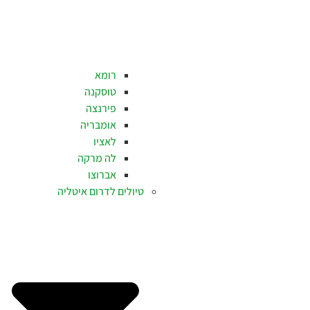
רומא
טוסקנה
פירנצה
אומבריה
לאציו
לה מרקה
אברוצו
טיולים לדרום איטליה