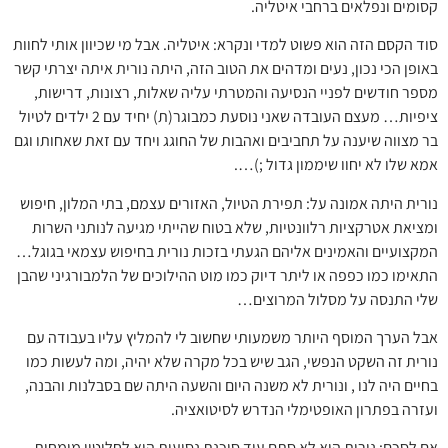
קסומים ונפלאים ברחבי איטליה.
סוד הקסם הזה הוא פשוט למדי ונקרא: איטליה. אבל מי שכיוון אותי לחוות
באופן הכי נכון, נעים ומדהים את הטוב הזה, היתה נורית איתה יצרתי קשר
מספר חודשים לפניי הנסיעה והמטרתי עליה שאלות, רצונות, דרישות,
ציפיות… מעצם העובדה שאני נוסעת כמבוגר(ת) יחיד עם 2 ילדים לטיול
בר מצווה שיענה על תחביבים ואהבות של החוגג ויחד עם זאת שאחותו וגם
אמא שלו לא יחוו שיממון גדול ;)….
נורית היתה אמונה על: תפירת הטיול, האזורים עצמם, בתי המלון, חיפוש
ומציאת אטרקציות רלוונטיות, שלא בטוח שהייתי מגיעה לנותני השרות
המקצועיים והאמינים אליהם הגעתי בזכות נורית בחיפוש עצמאי בגוגל…
התאימו כמו כפפה או ליתר דיוק כמו מוט ההילוכים של הלמבורגיני שהבן
שלי התנסה על מסלול המרוצים…
אבל הערך המוסף היותר משמעותי שחשוב לי להמליץ עליו בעבודה עם
נורית זה השקט הנפשי, הגב שיש בכל מקרה שלא יהיה, ומה לעשות כמו
בחיים היה לנו , ונורית לא משנה היום והשעה היתה שם בסבלנות והבנה,
ועזרה בפתרון האופטימלי הנדרש לסיטואציה.
אם לסכם: נורית היא לא סתם עוד סוכנת נסיעות היא לחלוטין מומחית