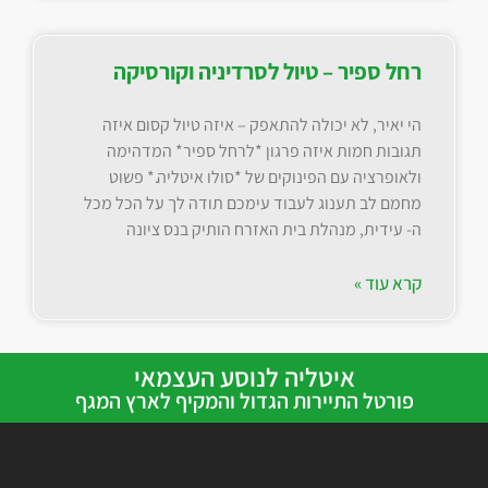
רחל ספיר – טיול לסרדיניה וקורסיקה
הי יאיר, לא יכולה להתאפק – איזה טיול קסום איזה
תגובות חמות איזה פרגון *לרחל ספיר* המדהימה
ולאופרציה עם הפינוקים של *סולו איטליה.* פשוט
מחמם לב תענוג לעבוד עימכם תודה לך על הכל מכל
ה- עידית, מנהלת בית האזרח הותיק בנס ציונה
קרא עוד »
איטליה לנוסע העצמאי
פורטל התיירות הגדול והמקיף לארץ המגף