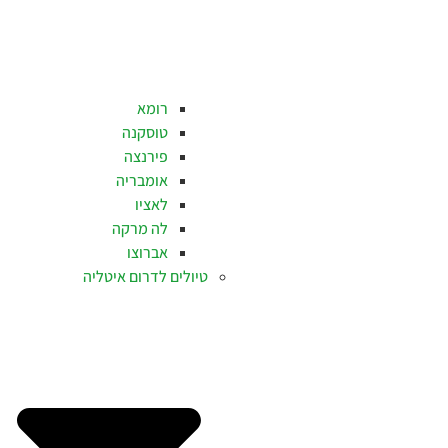
רומא
טוסקנה
פירנצה
אומבריה
לאציו
לה מרקה
אברוצו
טיולים לדרום איטליה