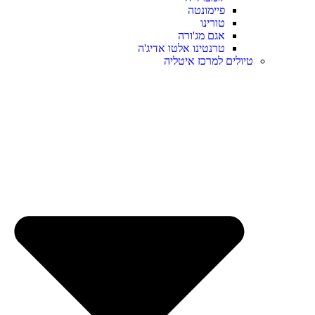
פיימונטה
טורינו
אגם מג'ורה
טרנטינו אלטו אדיג'ה
טיולים למרכז איטליה