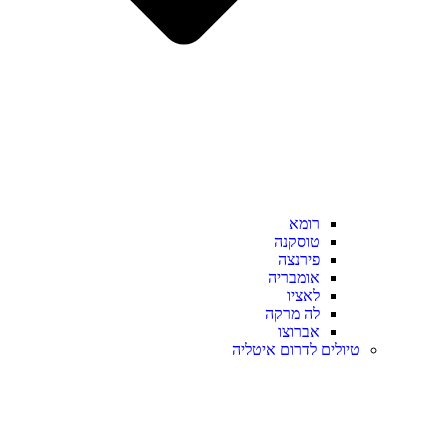
רומא
טוסקנה
פירנצה
אומבריה
לאציו
לה מרקה
אברוצו
טיולים לדרום איטליה