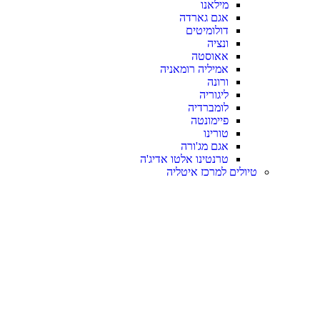
מילאנו
אגם גארדה
דולומיטים
ונציה
אאוסטה
אמיליה רומאניה
ורונה
ליגוריה
לומברדיה
פיימונטה
טורינו
אגם מג'ורה
טרנטינו אלטו אדיג'ה
טיולים למרכז איטליה