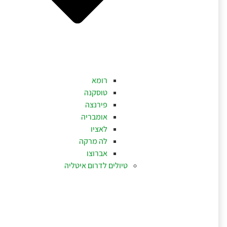
רומא
טוסקנה
פירנצה
אומבריה
לאציו
לה מרקה
אברוצו
טיולים לדרום איטליה