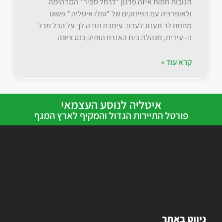
תגובות חמות איזה פרגון *לרחל ספיר* המדהימה
ולאופרציה עם הפינוקים של *סולו איטליה.* פשוט
מחמם לב תענוג לעבוד עימכם תודה לך על הכל מכל
ה- עידית, מנהלת בית האזרח הותיק בנס ציונה
קרא עוד »
איטליה לנוסע העצמאי
פורטל התיירות הגדול והמקיף לארץ המגף
ניווט באתר