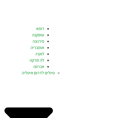
רומא
טוסקנה
פירנצה
אומבריה
לאציו
לה מרקה
אברוצו
טיולים לדרום איטליה