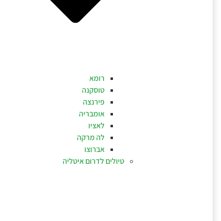
רומא
טוסקנה
פירנצה
אומבריה
לאציו
לה מרקה
אברוצו
טיולים לדרום איטליה