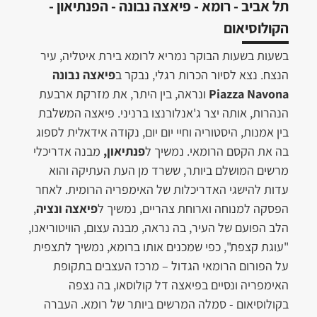
תל אביב - רומא - פיאצה נבונה - הפנתיאון -
הקולוסיאום
בשעות בשעות הבוקר נמריא לרומא בירת איטליה, עיר
הנצח. נצא לסיור הכרות רגלי, נבקר ב
פיאצה נבונה
Piazza Navona
ונראה, בין היתר, את מזרקת ארבעת
הנהרות, אותה יצר ג'אנלורנצו ברניני. פיאצה המשלבת
בין אמנות, היסטוריה וחיי יום יום, נקודה אידאלית לספוג
בה את הקסם הרומאי. נמשיך ל
פנתיאון,
מבנה אדריכלי
מרשים המושלם ביותר, ששרד מן העת העתיקה והוא
עדות להישגי האדריכלות של האימפריה הרומית. לאחר
הפסקה למנוחה וארוחת צהריים, נמשיך ל
פיאצה ונציה
,
הלב הפועם של העיר, בה נראה, מבנה עצום, הוויטוריאנו,
"עוגת קצפת", כפי שמכנים אותו ברומא, נמשיך לתצפית
על הפורום הרומאי הגדול – מרכז העצבים בתקופת
האימפריה ונסיים בפיאצה דל קולוסאו, בה נצפה
בקולוסיאום - סמלה המרשים ביותר של רומא. העברה