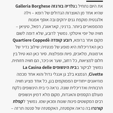
את היום נתחיל ב
גלריה בורגזה Galleria Borghese
שהיא אחד מן האוצרות הגדולים של רומא – וילה
אלגנטית מוקפת גנים ירוקים ובה אוסף אמנות
מהמפוארים ביותר. ברניני, קאראווג'ו, רפאל, טיציאן –
חוויה של יופי איטלקי. נמשיך לרובע, שלא דומה לשום
מקום אחר ברומא,
רובע קופדה Quartiere Coppedè
כאן האדריכלות היא מופע של פנטזיה: שילוב נדיר של
ארמונות, מלאכים, פיות ומפלצות. סיור כאן הוא טיול בין
חלום למציאות, כל רחוב, שער או כיכר, הם חוויה חזותית.
נמשיך לביקור ב
בית הינשופים La Casina delle
Civette
, הנמצא בלב גן אנגלי גדול והוא אחד מכמה
מוזיאונים ייחודיים הממוקמים בגן, כל אחד מציע חוויה
תרבותית ואדריכלית שונה. נראה כי בית הינשופים נלקח
מעולם הקסמים והאגדות, מקום מלא דמיון וינשופים
רבים המקשטים פינות שונות ומכאן שמו. נמשיך ל
קפלת
קורנרו
בה נראה אקסטזה, האקסטזה של סנטה תרזה –