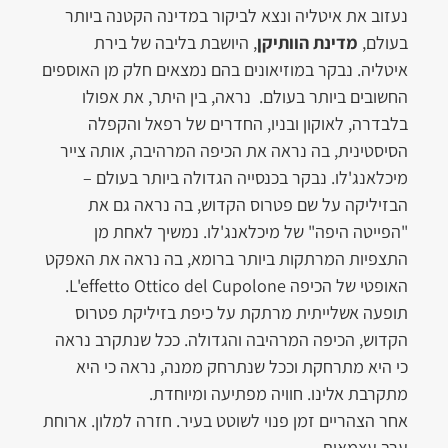
נעזוב את איטליה ונצא לביקור במדינה הקטנה ביותר
בעולם,
מדינת הוותיקן
, היושבת בליבה של בירת
איטליה. נבקר במוזיאונים בהם נמצאים חלק מן האוספים
החשובים ביותר בעולם. נראה, בין היתר, את אפולו
בלבדרה, לאוקון ובניו, החדרים של רפאל והקפלה
הסיסטינית, בה נראה את הכיפה המרהיבה, אותה צייר
מיכלאנג'לו. נבקר בכנסייה הגדולה ביותר בעולם –
הבזיליקה על שם פטרוס הקדוש, בה נראה גם את
"הפייטה היפה" של מיכלאנג'לו. נמשיך לאחת מן
התצפיות המרתקות ביותר ברומא, בה נראה את האפקט
האופטי של הכיפה L'effetto Ottico del Cupolone.
תופעה אשלייתית מרתקת על כיפת בזיליקת פטרוס
הקדוש, הכיפה המרהיבה והגדולה. ככל שנתקרב נראה
כי היא מתרחקת וככל שנתרחק ממנה, נראה כי היא
מתקרבת אלינו. חוויה מפתיעה ומיוחדת.
אחר הצהריים זמן פנוי לשוטט בעיר. חזרה למלון. ארוחת
ערב עצמאית.