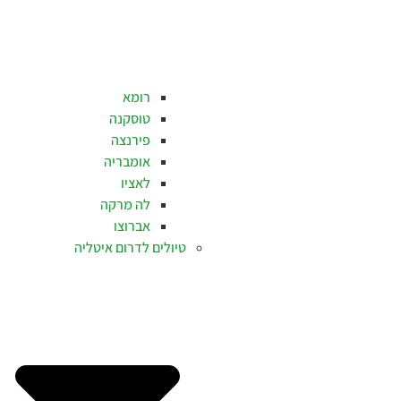
רומא
טוסקנה
פירנצה
אומבריה
לאציו
לה מרקה
אברוצו
טיולים לדרום איטליה