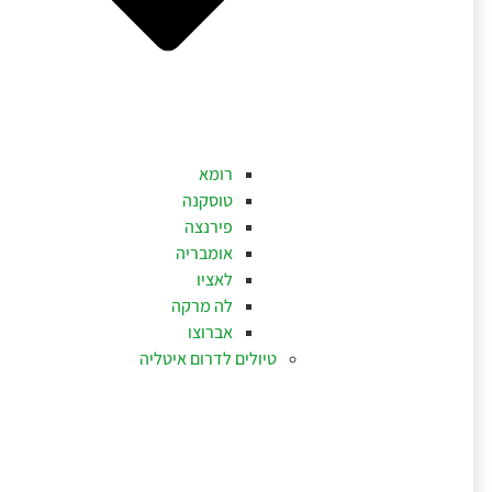
רומא
טוסקנה
פירנצה
אומבריה
לאציו
לה מרקה
אברוצו
טיולים לדרום איטליה