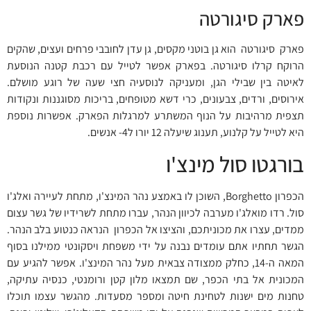
פארק סיגורטה
פארק סיגורטה הוא גן בוטני מקסים, גן עדן לחובבי פרחים ועצים, שהקים
הרוקח קרלו סיגורטה. בפארק אפשר לטייל עם רכבת קטנה הנוסעת
לאיטה בין שבילי הגן, ומעניקה לנוסעיה חצי שעה של רוגע מושלם.
אירוסים, ורדים, צבעונים, כרי דשא מטופחים, בריכות מסוגננות ונקודות
תצפית מרהיבות על הנוף המשתרע למרגלות הפארק. אפשרות נוספת
היא לטייל על קלנוע, תענוג שיעלה 12 יורו ל4- אנשים.
בורגטו סול מינצ'ו
הכפרון Borghetto, השוכן לו באמצע נהר המינצ'ו, מתחת לעיירה ואלג'ו
סול. רדו מואלג'ו מערבה לכיוון הנהר, עברו מתחת לשרידיו של גשר עצום
ממדים, עצרו את מכוניתכם, והציצו אל הכפרון הנראה כנטוע בלב הנהר.
הגשר תחתיו אתם עומדים נבנה על ידי משפחת ויסקונטי ממילנו בסוף
המאה ה-14, כחלק ממצודה צבאית מעל נהר המינצ'ו. אפשר להגיע עם
המכונית אל בתי הכפר, שם תמצאו מלון קטן ורומנטי, כנסיה עתיקה,
טחנות מים ישנות לטחינת חיטה ומספר מסעדות. מהגשר עצמו תוכלו