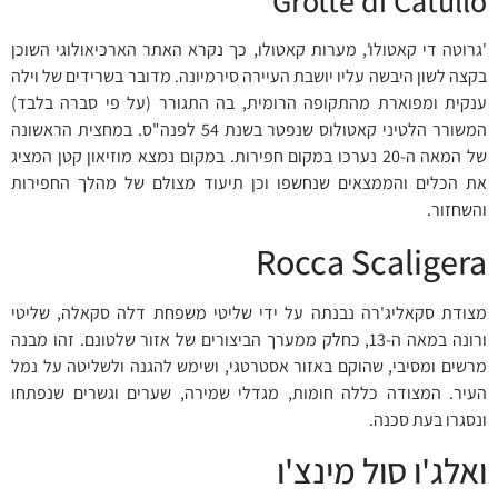
Grotte di Catullo
'גרוטה די קאטולו', מערות קאטולו, כך נקרא האתר הארכיאולוגי השוכן
בקצה לשון היבשה עליו יושבת העיירה סירמיונה. מדובר בשרידים של וילה
ענקית ומפוארת מהתקופה הרומית, בה התגורר (על פי סברה בלבד)
המשורר הלטיני קאטולוס שנפטר בשנת 54 לפנה"ס. במחצית הראשונה
של המאה ה-20 נערכו במקום חפירות. במקום נמצא מוזיאון קטן המציג
את הכלים והממצאים שנחשפו וכן תיעוד מצולם של מהלך החפירות
והשחזור.
Rocca Scaligera
מצודת סקאליג'רה נבנתה על ידי שליטי משפחת דלה סקאלה, שליטי
ורונה במאה ה-13, כחלק ממערך הביצורים של אזור שלטונם. זהו מבנה
מרשים ומסיבי, שהוקם באזור אסטרטגי, ושימש להגנה ולשליטה על נמל
העיר. המצודה כללה חומות, מגדלי שמירה, שערים וגשרים שנפתחו
ונסגרו בעת סכנה.
ואלג'ו סול מינצ'ו