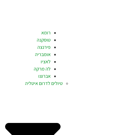
רומא
טוסקנה
פירנצה
אומבריה
לאציו
לה מרקה
אברוצו
טיולים לדרום איטליה