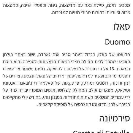
מסביב לאגם, טיילת נאה עם מדשאות, גינות וספסלי ישיבה, סמטאות
צרות וציוריות ורחובות מרובי חנויות למזכרות.
סאלו
Duomo
הדואמו של סאלו, הגדול ביותר סביב אגם גארדה, יושב באתר פולחן
פאגאני שהפך לבית תפילה נוצרי במאות הראשונות לספירה. הוא הוקם
במאה ה-15 על פי תכנונו של פיליפו דלה ואקה. חזיתו פשוטה אך עיצובו
הפנימי מרהיב ועשיר למדי: פוליפטיך מרהיב של פאולו ונציאנו, ציורים של
זנון ורונזה, רומניני ומורטו, פרסקאות של פאלמה די ג'ובאנה ואנטוניו
וסילאקי, מפארים אולם המחולק לשלושה אגפים המופרדים זה מזה על
ידי עמודים הנושאים קשתות מחודדות בסגנון גותי. בחודש יולי מתקיימים
בכיכר שלפני הדואומו קונצרטים של מוסיקה קלאסית.
סירמיונה