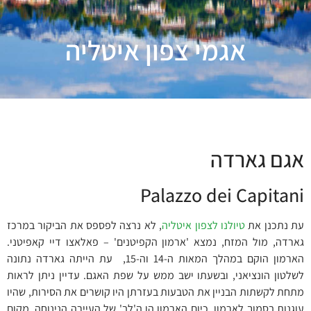
אגמי צפון איטליה
אגם גארדה
Palazzo dei Capitani
עת נתכנן את
טיולנו לצפון איטליה
, לא נרצה לפספס את הביקור במרכז
גארדה, מול המזח, נמצא 'ארמון הקפיטנים' – פאלאצו דיי קאפיטני.
הארמון הוקם במהלך המאות ה-14 וה-15, עת הייתה גארדה נתונה
לשלטון הונציאני, ובשעתו ישב ממש על שפת האגם. עדיין ניתן לראות
מתחת לקשתות הבניין את הטבעות בעזרתן היו קושרים את הסירות, שהיו
עוגנות בסמוך לארמון. כיום הארמון הו ה'לב' של העיירה הנינוחה, מקום