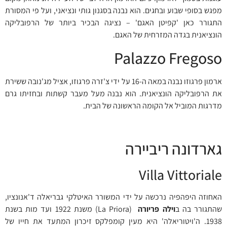
מפגש בסופי שבוע ובחגים. הוא נבנה בסגנון גותי ונציאני, ועל פי המסורת
התגורר כאן 'קפיטן האגם' – נציגה הבכיר ביותר של הרפובליקה
הונציאנית בגדה המזרחית של האגם.
Palazzo Fregoso
ארמון פרגוזו נבנה במאה ה-16 על ידי צ'זרה פרגוזו, אציל מג'נובה ששירת
את הרפובליקה הונציאנית. הוא נבנה מעל מעבר קשתות ובחזיתו גרם
מדרגות המוביל אל הקומה הראשונה של הבית.
גארדונה ריביירה
Villa Vittoriale
האחוזה היפהפיה נרכשה על ידי המשורר האיטלקי גבריאלה ד'אנונציו,
שהתגורר בה ב
וילה פריורה
(La Priora) משנת 1922 ועד מות בשנת
1938. ה'ויטוריאלה' היא מעין קומפלקס זיכרון המתעד את חייו של