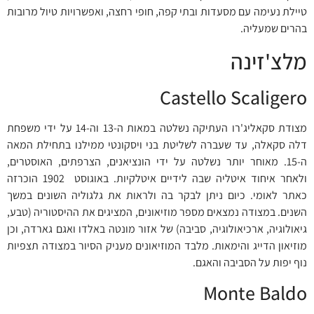
טיילת נעימה עם מסעדות ובתי קפה, חופי רחצה, ואפשרויות טיול מרובות
בהרים שמעליה.
מלצ'זינה
Castello Scaligero
מצודת סקאליג'רו העתיקה נשלטה במאות ה-13 וה-14 על ידי משפחת
דלה סקאלה, עד שעברה לשליטת בני ויסקונטי ממילנו בתחילת המאה
ה-15. מאוחר יותר נשלטה על ידי הונציאנים, הצרפתים, האוסטרים,
ולאחר איחוד איטליה שבה לידיים איטלקיות. באוגוסט 1902 הוכרזה
כאתר לאומי. כיום ניתן לבקר בה ולראות את גלגוליה השונים במשך
השנים. במצודה נמצאים מספר מוזיאונים, המציגים את ההיסטוריה (טבע,
גיאולוגיה, ארכיאולוגיה, סביבה) של אזור מונטה באלדו ואגם גארדה, וכן
מוזיאון הדייג והימאות. מלבד המוזיאונים מעניק הסיור במצודה תצפיות
נוף יפות על הסביבה והאגם.
Monte Baldo