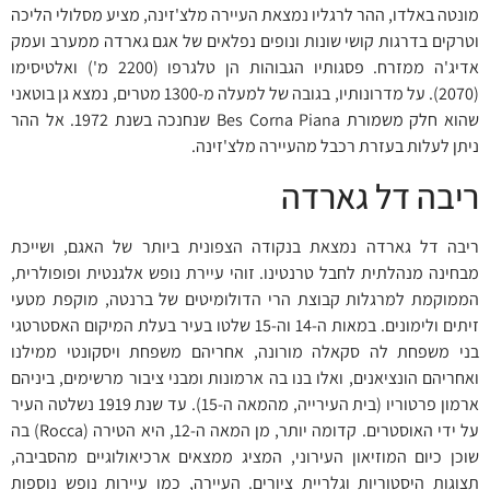
מונטה באלדו, ההר לרגליו נמצאת העיירה מלצ'זינה, מציע מסלולי הליכה
וטרקים בדרגות קושי שונות ונופים נפלאים של אגם גארדה ממערב ועמק
אדיג'ה ממזרח. פסגותיו הגבוהות הן טלגרפו (2200 מ') ואלטיסימו
(2070). על מדרונותיו, בגובה של למעלה מ-1300 מטרים, נמצא גן בוטאני
שהוא חלק משמורת Bes Corna Piana שנחנכה בשנת 1972. אל ההר
ניתן לעלות בעזרת רכבל מהעיירה מלצ'זינה.
ריבה דל גארדה
ריבה דל גארדה נמצאת בנקודה הצפונית ביותר של האגם, ושייכת
מבחינה מנהלתית לחבל טרנטינו. זוהי עיירת נופש אלגנטית ופופולרית,
הממוקמת למרגלות קבוצת הרי הדולומיטים של ברנטה, מוקפת מטעי
זיתים ולימונים. במאות ה-14 וה-15 שלטו בעיר בעלת המיקום האסטרטגי
בני משפחת לה סקאלה מורונה, אחריהם משפחת ויסקונטי ממילנו
ואחריהם הונציאנים, ואלו בנו בה ארמונות ומבני ציבור מרשימים, ביניהם
ארמון פרטוריו (בית העירייה, מהמאה ה-15). עד שנת 1919 נשלטה העיר
על ידי האוסטרים. קדומה יותר, מן המאה ה-12, היא הטירה (Rocca) בה
שוכן כיום המוזיאון העירוני, המציג ממצאים ארכיאולוגיים מהסביבה,
תצוגות היסטוריות וגלריית ציורים. העיירה, כמו עיירות נופש נוספות