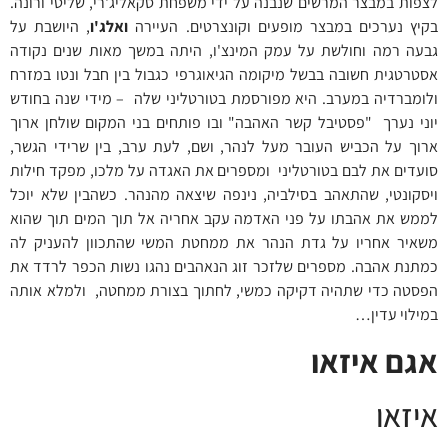
לצפות במבצר המרשים שנבנה על ידי משפחת סקאליג'רי, שליטי ורונה.
בקיץ נערכים במבצר מופעים וקונצרטים. העיירה
ואלג'ו
, היושבת על
גבעה רמה וחולשת על עמק המינצ'ו, היתה במשך מאות שנים נקודה
אסטרטגית חשובה בבשל מיקומה הגיאוגרפי כגבול בין חבל ונטו במזרח
ולומברדיה במערב. היא מפורסמת בטורטליני שלה – מידי שנה בחודש
יוני נערך "פסטיבל קשר האהבה" ובו פותחים בני המקום שולחן ארוך
ארוך על הכביש העובר מעל לנהר, ושם, לעת ערב, בין שרידי הגשר,
סועדים את לבם בטורטליני ומספרים את האגדה על מלכו, מפקד חילות
ויסקונטי, שהתאהב בסילביה, נינפה שיצאה מהנהר. כשהבין שלא יוכל
לממש את אהבתו על פני האדמה עקב אחריה אל תוך המים תוך שהוא
משאיר אחריו על גדת הנהר את ממחטת המשי שהתכוון להעניק לה
כמתנת אהבה. מספרים שלזכר זוג הנאהבים נהגו נשות הכפר לרדד את
הפסטה כדי שתהיה דקיקה כמשי, לחתוך בצורת ממחטה, ולמלא אותה
במילוי עדין…
אגם איזאו
איזאו